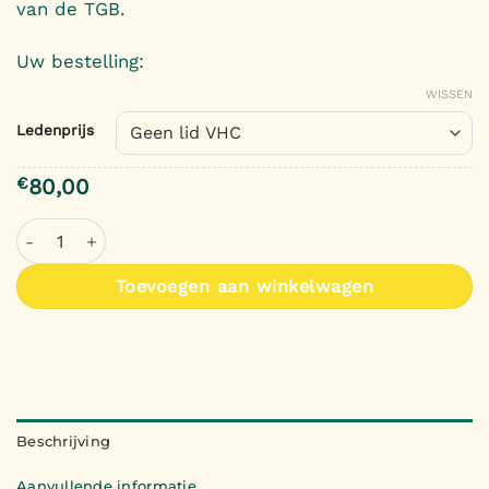
van de TGB.
€80,00
Uw bestelling:
WISSEN
Ledenprijs
€
80,00
"Verbindingen volgens TGB". aantal
Toevoegen aan winkelwagen
Beschrijving
Aanvullende informatie