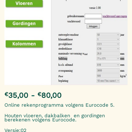
€
€
Prijsklasse:
35,00
-
80,00
€35,00
Online rekenprogramma volgens Eurocode 5.
tot
Houten vloeren, dakbalken en gordingen
€80,00
berekenen volgens Eurocode.
Versie:02