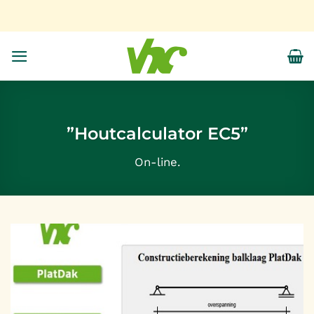
Ga
naar
inhoud
”Houtcalculator EC5”
On-line.