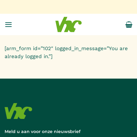
Ga
naar
inhoud
[arm_form id=”102″ logged_in_message=”You are
already logged in.”]
Meld u aan voor onze nieuwsbrief